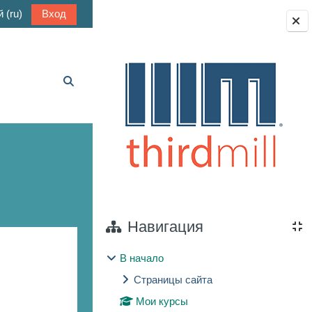
‎(ru)‎
Вход
Блоки
Изменить данные поисковой строки
Навигация
В начало
Страницы сайта
Мои курсы