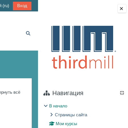
‎(ru)‎
Вход
Блоки
Изменить данные поисковой строки
Навигация
ернуть всё
В начало
Страницы сайта
Мои курсы