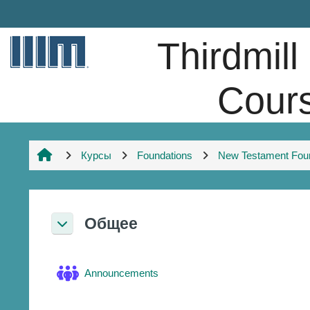
Перейти к основному содержанию
Thirdmill
Cour
Курсы
Foundations
New Testament Fou
Section outline
Общее
Свернуть
Форум
Announcements