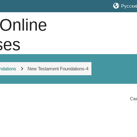
Русский 
 Online
ses
ndations
New Testament Foundations-4
Св