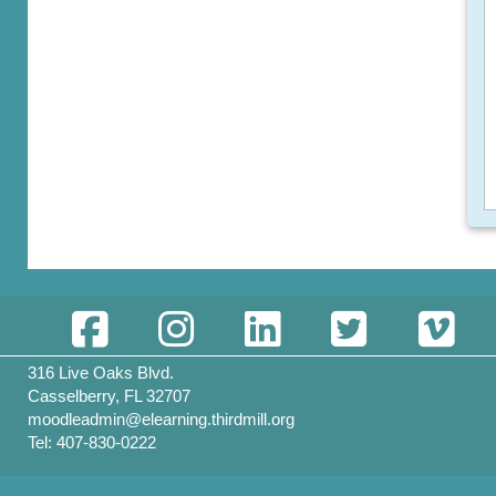
316 Live Oaks Blvd.
Casselberry, FL 32707
moodleadmin@elearning.thirdmill.org
Tel: 407-830-0222